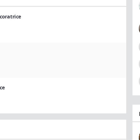
coratrice
ice