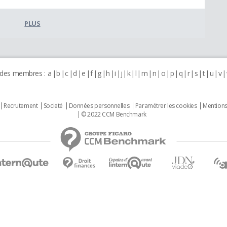
PLUS
 des membres :
a
b
c
d
e
f
g
h
i
j
k
l
m
n
o
p
q
r
s
t
u
v
Recrutement
Societé
Données personnelles
Paramétrer les cookies
Mentions
© 2022 CCM Benchmark