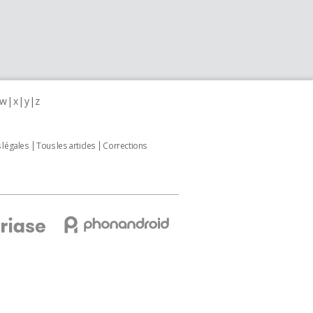
w
x
y
z
 légales
Tous les articles
Corrections