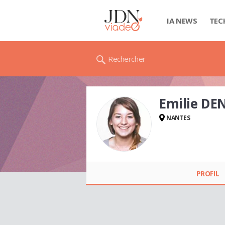
IA NEWS
TEC
Rechercher
Emilie D
NANTES
Emilie DENAUD
PROFIL