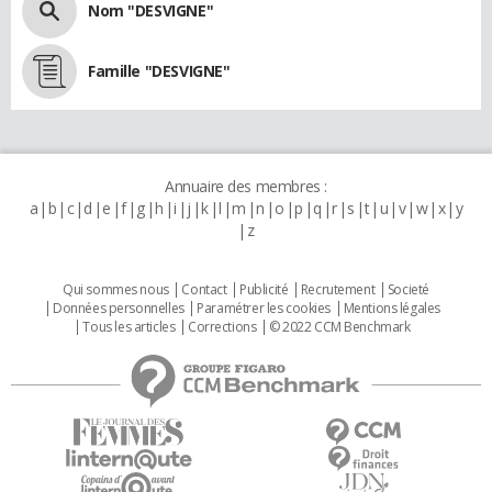
Nom "DESVIGNE"
Famille "DESVIGNE"
Annuaire des membres :
a
b
c
d
e
f
g
h
i
j
k
l
m
n
o
p
q
r
s
t
u
v
w
x
y
z
Qui sommes nous
Contact
Publicité
Recrutement
Societé
Données personnelles
Paramétrer les cookies
Mentions légales
Tous les articles
Corrections
© 2022 CCM Benchmark