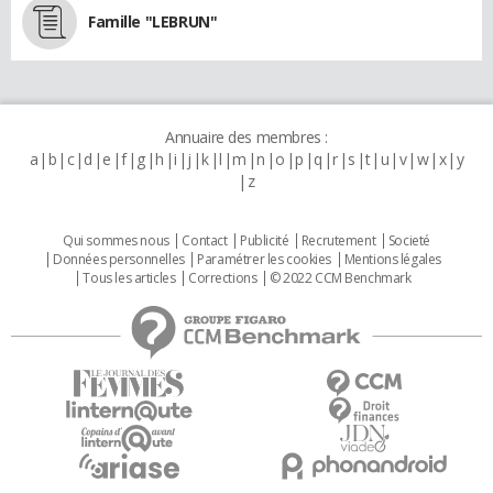
Famille "LEBRUN"
Annuaire des membres :
a
b
c
d
e
f
g
h
i
j
k
l
m
n
o
p
q
r
s
t
u
v
w
x
y
z
Qui sommes nous
Contact
Publicité
Recrutement
Societé
Données personnelles
Paramétrer les cookies
Mentions légales
Tous les articles
Corrections
© 2022 CCM Benchmark