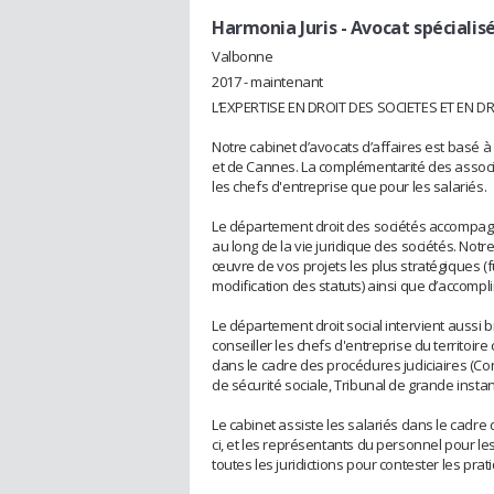
Harmonia Juris
- Avocat spécialisé
Valbonne
2017 - maintenant
L’EXPERTISE EN DROIT DES SOCIETES ET EN D
Notre cabinet d’avocats d’affaires est basé à
et de Cannes. La complémentarité des assoc
les chefs d'entreprise que pour les salariés.
Le département droit des sociétés accompagn
au long de la vie juridique des sociétés. Notr
œuvre de vos projets les plus stratégiques (f
modification des statuts) ainsi que d’accompli
Le département droit social intervient aussi b
conseiller les chefs d'entreprise du territoire
dans le cadre des procédures judiciaires (Co
de sécurité sociale, Tribunal de grande instan
Le cabinet assiste les salariés dans le cadre d
ci, et les représentants du personnel pour l
toutes les juridictions pour contester les pra