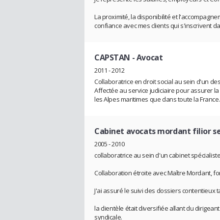
La proximité, la disponibilité et l'accompag
confiance avec mes clients qui s'inscrivent d
CAPSTAN
- Avocat
2011 - 2012
Collaboratrice en droit social au sein d'un des
Affectée au service judiciaire pour assurer l
les Alpes maritimes que dans toute la France
Cabinet avocats mordant filior s
2005 - 2010
collaboratrice au sein d'un cabinet spécialiste
Collaboration étroite avec Maître Mordant, f
J'ai assuré le suivi des dossiers contentieux t
la clientèle était diversifiée allant du dirig
syndicale.