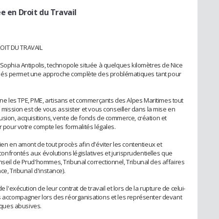
e en Droit du Travail
ROIT DU TRAVAIL
 Sophia Antipolis, technopole située à quelques kilomètres de Nice
iés permet une approche complète des problématiques tant pour
e les TPE, PME, artisans et commerçants des Alpes Maritimes tout
e mission est de vous assister et vous conseiller dans la mise en
usion, acquisitions, vente de fonds de commerce, création et
r pour votre compte les formalités légales.
ien en amont de tout procès afin d'éviter les contentieux et
 confrontés aux évolutions législatives et jurisprudentielles que
nseil de Prud'hommes, Tribunal correctionnel, Tribunal des affaires
ce, Tribunal d'instance).
e l'exécution de leur contrat de travail et lors de la rupture de celui-
es accompagner lors des réorganisations et les représenter devant
tiques abusives.