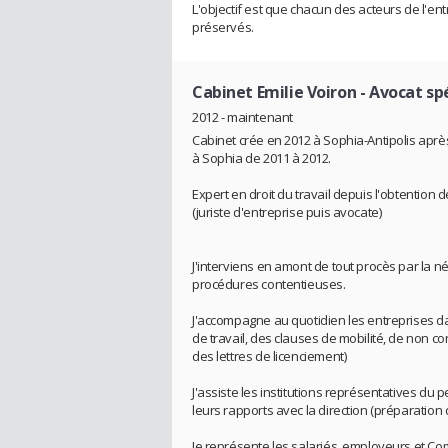
L'objectif est que chacun des acteurs de l'ent
préservés.
Cabinet Emilie Voiron
- Avocat spé
2012 - maintenant
Cabinet crée en 2012 à Sophia-Antipolis après
à Sophia de 2011 à 2012.
Expert en droit du travail depuis l'obtention
(juriste d'entreprise puis avocate)
J'interviens en amont de tout procès par la né
procédures contentieuses.
J'accompagne au quotidien les entreprises d
de travail, des clauses de mobilité, de non co
des lettres de licenciement)
J'assiste les institutions représentatives du 
leurs rapports avec la direction (préparation 
Je représente les salariés, employeurs et Comi