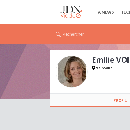
IA NEWS
TEC
Rechercher
Emilie VO
Valbonne
Emilie VOIRON
PROFIL