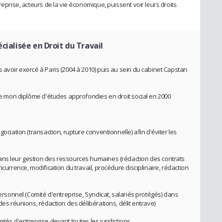
reprise, acteurs de la vie économique, puissent voir leurs droits
cialisée en Droit du Travail
 avoir exercé à Paris (2004 à 2010) puis au sein du cabinet Capstan
 de mon diplôme d'études approfondies en droit social en 2000
gociation (transaction, rupture conventionnelle) afin d'éviter les
ans leur gestion des ressources humaines (rédaction des contrats
ncurrence, modification du travail, procédure disciplinaire, rédaction
personnel (Comité d'entreprise, Syndicat, salariés protégés) dans
des réunions, rédaction des délibérations, délit entrave)
tés d'entreprise devant toutes les juridictions.