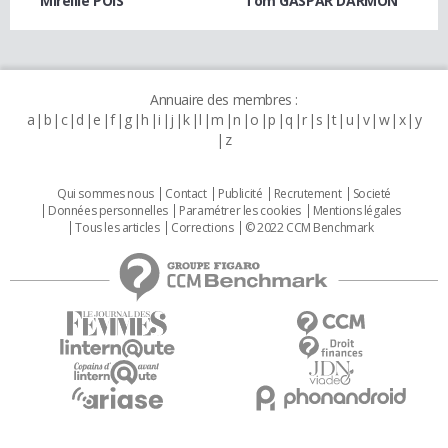
Mireille POIS
Tom GASPAR DARMON
Annuaire des membres :
a
b
c
d
e
f
g
h
i
j
k
l
m
n
o
p
q
r
s
t
u
v
w
x
y
z
Qui sommes nous
Contact
Publicité
Recrutement
Societé
Données personnelles
Paramétrer les cookies
Mentions légales
Tous les articles
Corrections
© 2022 CCM Benchmark