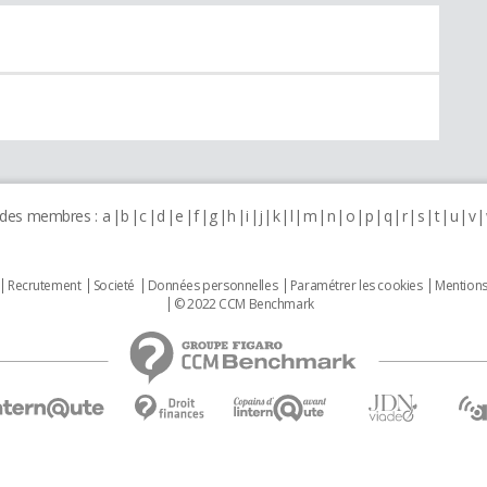
 des membres :
a
b
c
d
e
f
g
h
i
j
k
l
m
n
o
p
q
r
s
t
u
v
Recrutement
Societé
Données personnelles
Paramétrer les cookies
Mentions
© 2022 CCM Benchmark