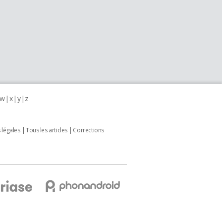
w
x
y
z
 légales
Tous les articles
Corrections