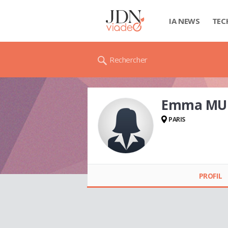
IA NEWS
TEC
Rechercher
Emma MU
PARIS
Emma MUKADI
PROFIL