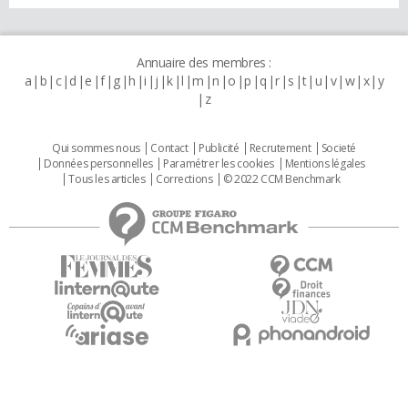
Annuaire des membres :
a
b
c
d
e
f
g
h
i
j
k
l
m
n
o
p
q
r
s
t
u
v
w
x
y
z
Qui sommes nous
Contact
Publicité
Recrutement
Societé
Données personnelles
Paramétrer les cookies
Mentions légales
Tous les articles
Corrections
© 2022 CCM Benchmark