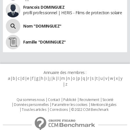
Francois DOMINGUEZ
profil professionnel | HERIS - Films de protection solaire
Nom "DOMINGUEZ"
Famille "DOMINGUEZ"
Annuaire des membres :
a
b
c
d
e
f
g
h
i
j
k
l
m
n
o
p
q
r
s
t
u
v
w
x
y
z
Qui sommes nous
Contact
Publicité
Recrutement
Societé
Données personnelles
Paramétrer les cookies
Mentions légales
Tous les articles
Corrections
© 2022 CCM Benchmark