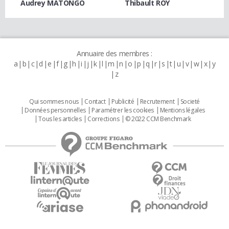
Audrey MATONGO
Thibault ROY
Annuaire des membres :
a
b
c
d
e
f
g
h
i
j
k
l
m
n
o
p
q
r
s
t
u
v
w
x
y
z
Qui sommes nous
Contact
Publicité
Recrutement
Societé
Données personnelles
Paramétrer les cookies
Mentions légales
Tous les articles
Corrections
© 2022 CCM Benchmark