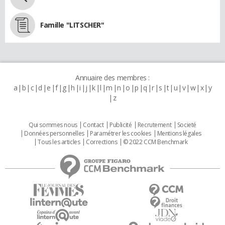
Famille "LITSCHER"
Annuaire des membres :
a
b
c
d
e
f
g
h
i
j
k
l
m
n
o
p
q
r
s
t
u
v
w
x
y
z
Qui sommes nous
Contact
Publicité
Recrutement
Societé
Données personnelles
Paramétrer les cookies
Mentions légales
Tous les articles
Corrections
© 2022 CCM Benchmark