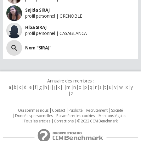
Sajida SIRAJ
profil personnel | GRENOBLE
Hiba SIRAJ
profil personnel | CASABLANCA
Nom "SIRAJ"
Annuaire des membres :
a
b
c
d
e
f
g
h
i
j
k
l
m
n
o
p
q
r
s
t
u
v
w
x
y
z
Qui sommes nous
Contact
Publicité
Recrutement
Societé
Données personnelles
Paramétrer les cookies
Mentions légales
Tous les articles
Corrections
© 2022 CCM Benchmark