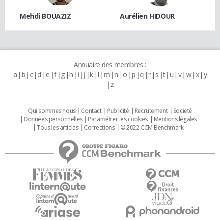
Mehdi BOUAZIZ
Aurélien HIDOUR
Annuaire des membres :
a
b
c
d
e
f
g
h
i
j
k
l
m
n
o
p
q
r
s
t
u
v
w
x
y
z
Qui sommes nous
Contact
Publicité
Recrutement
Societé
Données personnelles
Paramétrer les cookies
Mentions légales
Tous les articles
Corrections
© 2022 CCM Benchmark