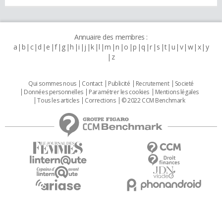
Annuaire des membres :
a
b
c
d
e
f
g
h
i
j
k
l
m
n
o
p
q
r
s
t
u
v
w
x
y
z
Qui sommes nous
Contact
Publicité
Recrutement
Societé
Données personnelles
Paramétrer les cookies
Mentions légales
Tous les articles
Corrections
© 2022 CCM Benchmark