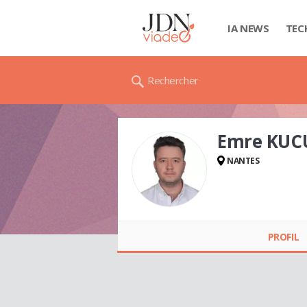
IA NEWS
TEC
Rechercher
Emre KUC
NANTES
Emre KUCUKALI
PROFIL