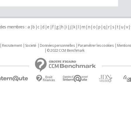
 des membres :
a
b
c
d
e
f
g
h
i
j
k
l
m
n
o
p
q
r
s
t
u
v
Recrutement
Societé
Données personnelles
Paramétrer les cookies
Mentions
© 2022 CCM Benchmark