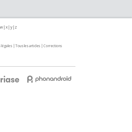
w
x
y
z
 légales
Tous les articles
Corrections