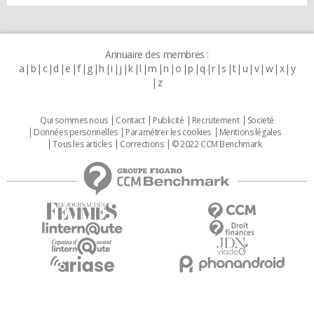
Annuaire des membres :
a
b
c
d
e
f
g
h
i
j
k
l
m
n
o
p
q
r
s
t
u
v
w
x
y
z
Qui sommes nous
Contact
Publicité
Recrutement
Societé
Données personnelles
Paramétrer les cookies
Mentions légales
Tous les articles
Corrections
© 2022 CCM Benchmark