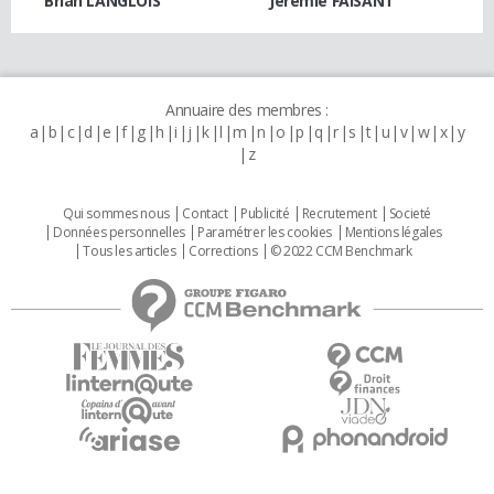
Brian LANGLOIS
Jeremie FAISANT
Annuaire des membres :
a
b
c
d
e
f
g
h
i
j
k
l
m
n
o
p
q
r
s
t
u
v
w
x
y
z
Qui sommes nous
Contact
Publicité
Recrutement
Societé
Données personnelles
Paramétrer les cookies
Mentions légales
Tous les articles
Corrections
© 2022 CCM Benchmark