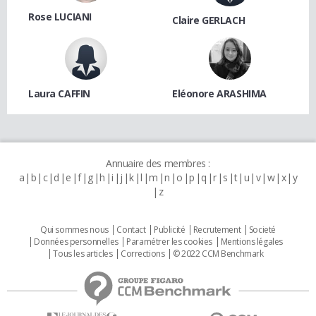
Rose LUCIANI
Claire GERLACH
Laura CAFFIN
Eléonore ARASHIMA
Annuaire des membres :
a
b
c
d
e
f
g
h
i
j
k
l
m
n
o
p
q
r
s
t
u
v
w
x
y
z
Qui sommes nous
Contact
Publicité
Recrutement
Societé
Données personnelles
Paramétrer les cookies
Mentions légales
Tous les articles
Corrections
© 2022 CCM Benchmark