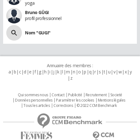
yoga
Bruno GÜGI
profil professionnel
Nom "GUGI"
Annuaire des membres :
a
b
c
d
e
f
g
h
i
j
k
l
m
n
o
p
q
r
s
t
u
v
w
x
y
z
Qui sommes nous
Contact
Publicité
Recrutement
Societé
Données personnelles
Paramétrer les cookies
Mentions légales
Tous les articles
Corrections
© 2022 CCM Benchmark