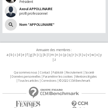
Président
Axoul APPOLLINAIRE
profil professionnel
Nom "APPOLLINAIRE"
Annuaire des membres :
a
b
c
d
e
f
g
h
i
j
k
l
m
n
o
p
q
r
s
t
u
v
w
x
y
z
Qui sommes nous
Contact
Publicité
Recrutement
Societé
Données personnelles
Paramétrer les cookies
Mentions légales
Tous les articles
Corrections
© 2022 CCM Benchmark