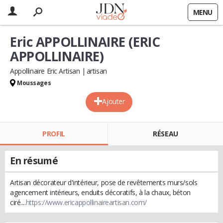
MENU
Eric APPOLLINAIRE (ERIC
APPOLLINAIRE)
Appollinaire Eric Artisan
artisan
Moussages
Ajouter
PROFIL
RÉSEAU
En résumé
Artisan décorateur d'intérieur, pose de revêtements murs/sols
agencement intérieurs, enduits décoratifs, à la chaux, béton
ciré....
https://www.ericappollinaireartisan.com/