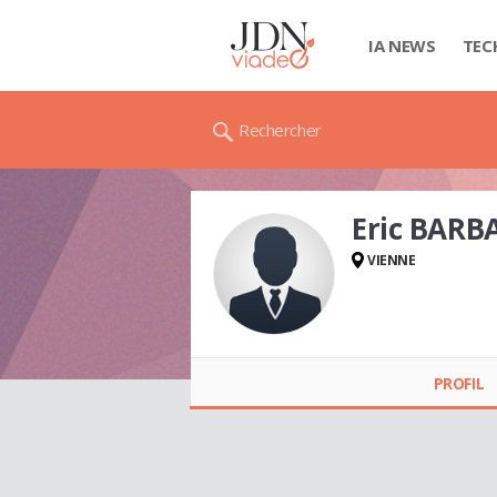
IA NEWS
TEC
Rechercher
Eric BARB
VIENNE
Eric BARBA
PROFIL