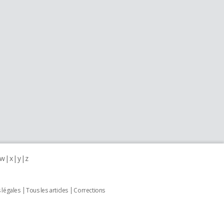
w
x
y
z
 légales
Tous les articles
Corrections