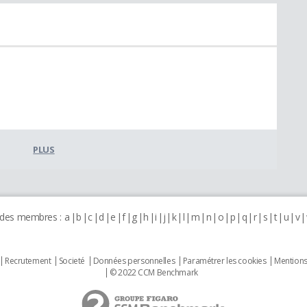
PLUS
 des membres :
a
b
c
d
e
f
g
h
i
j
k
l
m
n
o
p
q
r
s
t
u
v
Recrutement
Societé
Données personnelles
Paramétrer les cookies
Mentions
© 2022 CCM Benchmark