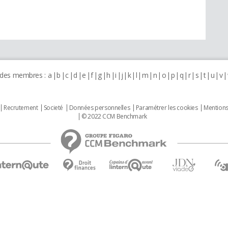
 des membres :
a
b
c
d
e
f
g
h
i
j
k
l
m
n
o
p
q
r
s
t
u
v
Recrutement
Societé
Données personnelles
Paramétrer les cookies
Mentions
© 2022 CCM Benchmark