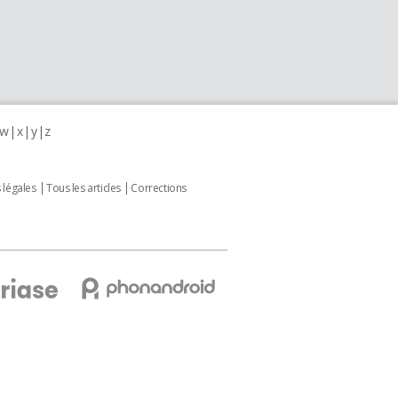
w
x
y
z
 légales
Tous les articles
Corrections