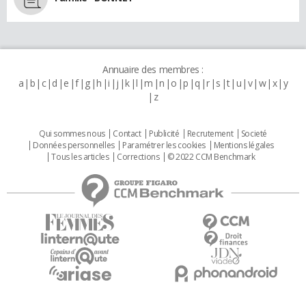
Annuaire des membres :
a
b
c
d
e
f
g
h
i
j
k
l
m
n
o
p
q
r
s
t
u
v
w
x
y
z
Qui sommes nous
Contact
Publicité
Recrutement
Societé
Données personnelles
Paramétrer les cookies
Mentions légales
Tous les articles
Corrections
© 2022 CCM Benchmark