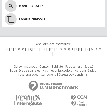
Nom "BRISSET"
Famille "BRISSET"
Annuaire des membres :
a
b
c
d
e
f
g
h
i
j
k
l
m
n
o
p
q
r
s
t
u
v
w
x
y
z
Qui sommes nous
Contact
Publicité
Recrutement
Societé
Données personnelles
Paramétrer les cookies
Mentions légales
Tous les articles
Corrections
© 2022 CCM Benchmark