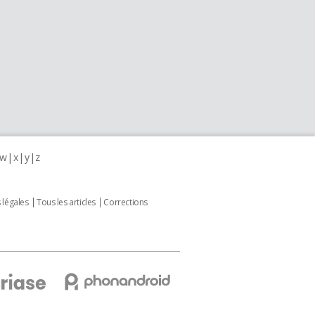
w
x
y
z
 légales
Tous les articles
Corrections