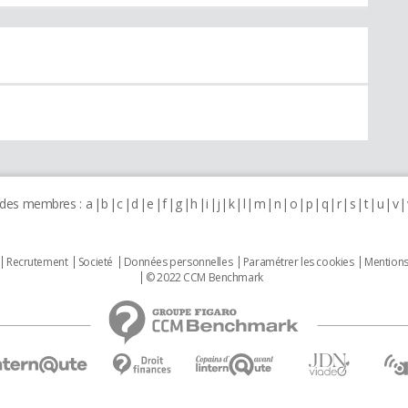
 des membres :
a
b
c
d
e
f
g
h
i
j
k
l
m
n
o
p
q
r
s
t
u
v
Recrutement
Societé
Données personnelles
Paramétrer les cookies
Mentions
© 2022 CCM Benchmark