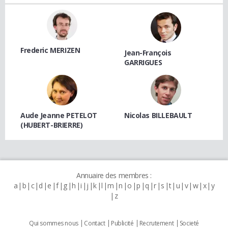
Frederic MERIZEN
Jean-François
GARRIGUES
Aude Jeanne PETELOT
Nicolas BILLEBAULT
(HUBERT-BRIERRE)
Annuaire des membres :
a
b
c
d
e
f
g
h
i
j
k
l
m
n
o
p
q
r
s
t
u
v
w
x
y
z
Qui sommes nous
Contact
Publicité
Recrutement
Societé