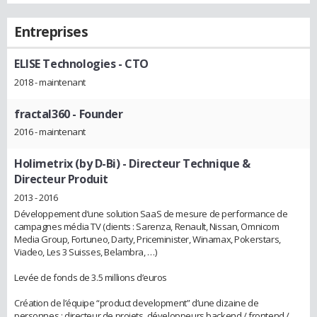
Entreprises
ELISE Technologies
- CTO
2018 - maintenant
fractal360
- Founder
2016 - maintenant
Holimetrix (by D-Bi)
- Directeur Technique &
Directeur Produit
2013 - 2016
Développement d’une solution SaaS de mesure de performance de
campagnes média TV (clients : Sarenza, Renault, Nissan, Omnicom
Media Group, Fortuneo, Darty, Priceminister, Winamax, Pokerstars,
Viadeo, Les 3 Suisses, Belambra, …)
Levée de fonds de 3.5 millions d’euros
Création de l’équipe “product development” d’une dizaine de
personnes : directeur de projets, développeurs backend / frontend /