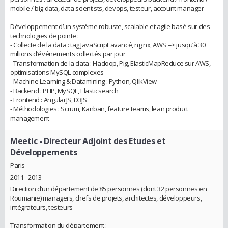
mobile / big data, data scientists, devops, testeur, account manager
Développement d’un système robuste, scalable et agile basé sur des
technologies de pointe :
- Collecte de la data : tag JavaScript avancé, nginx, AWS => jusqu’à 30
millions d’événements collectés par jour
- Transformation de la data : Hadoop, Pig, ElasticMapReduce sur AWS,
optimisations MySQL complexes
- Machine Learning & Datamining : Python, QlikView
- Backend : PHP, MySQL, Elasticsearch
- Frontend : AngularJS, D3JS
- Méthodologies : Scrum, Kanban, feature teams, lean product
management
Meetic
- Directeur Adjoint des Etudes et
Développements
Paris
2011 - 2013
Direction d’un département de 85 personnes (dont 32 personnes en
Roumanie) managers, chefs de projets, architectes, développeurs,
intégrateurs, testeurs
Transformation du département :