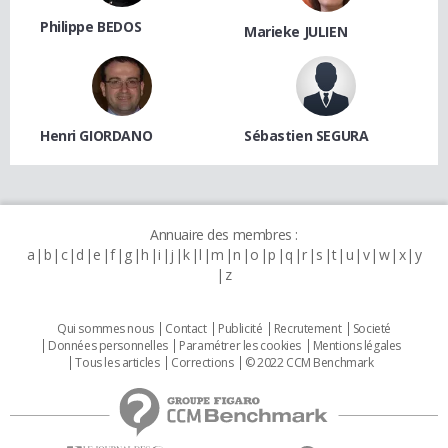
Philippe BEDOS
Marieke JULIEN
Henri GIORDANO
Sébastien SEGURA
Annuaire des membres :
a
b
c
d
e
f
g
h
i
j
k
l
m
n
o
p
q
r
s
t
u
v
w
x
y
z
Qui sommes nous
Contact
Publicité
Recrutement
Societé
Données personnelles
Paramétrer les cookies
Mentions légales
Tous les articles
Corrections
© 2022 CCM Benchmark