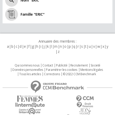
Nom "ERIC"
Famille "ERIC"
Annuaire des membres :
a
b
c
d
e
f
g
h
i
j
k
l
m
n
o
p
q
r
s
t
u
v
w
x
y
z
Qui sommes nous
Contact
Publicité
Recrutement
Societé
Données personnelles
Paramétrer les cookies
Mentions légales
Tous les articles
Corrections
© 2022 CCM Benchmark