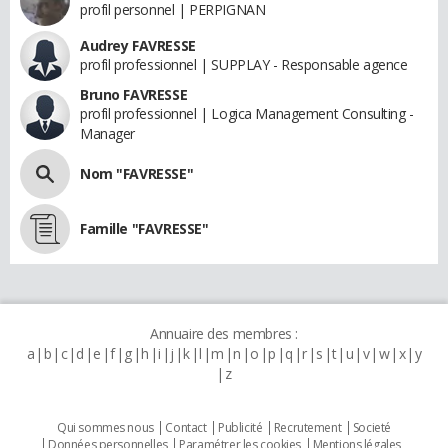
profil personnel | PERPIGNAN
Audrey FAVRESSE
profil professionnel | SUPPLAY - Responsable agence
Bruno FAVRESSE
profil professionnel | Logica Management Consulting -
Manager
Nom "FAVRESSE"
Famille "FAVRESSE"
Annuaire des membres :
a
b
c
d
e
f
g
h
i
j
k
l
m
n
o
p
q
r
s
t
u
v
w
x
y
z
Qui sommes nous
Contact
Publicité
Recrutement
Societé
Données personnelles
Paramétrer les cookies
Mentions légales