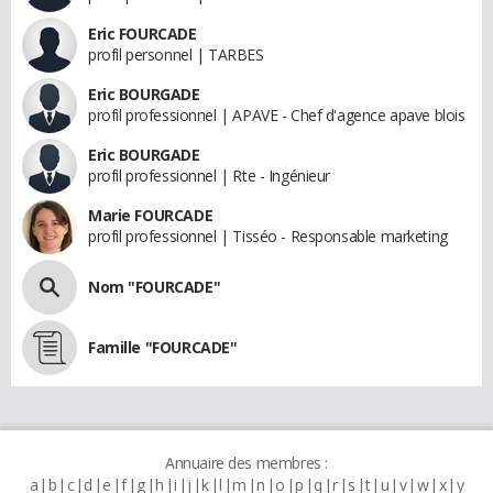
Eric FOURCADE
profil personnel | TARBES
Eric BOURGADE
profil professionnel | APAVE - Chef d'agence apave blois
Eric BOURGADE
profil professionnel | Rte - Ingénieur
Marie FOURCADE
profil professionnel | Tisséo - Responsable marketing
Nom "FOURCADE"
Famille "FOURCADE"
Annuaire des membres :
a
b
c
d
e
f
g
h
i
j
k
l
m
n
o
p
q
r
s
t
u
v
w
x
y