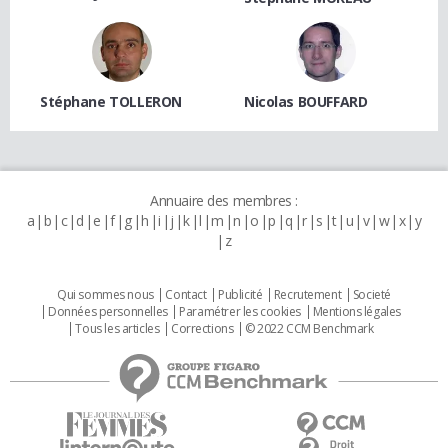
Stéphane TOLLERON
Nicolas BOUFFARD
Annuaire des membres :
a
b
c
d
e
f
g
h
i
j
k
l
m
n
o
p
q
r
s
t
u
v
w
x
y
z
Qui sommes nous
Contact
Publicité
Recrutement
Societé
Données personnelles
Paramétrer les cookies
Mentions légales
Tous les articles
Corrections
© 2022 CCM Benchmark