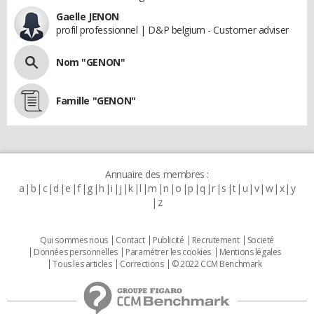
Gaelle JENON
profil professionnel | D&P belgium - Customer adviser
Nom "GENON"
Famille "GENON"
Annuaire des membres :
a
b
c
d
e
f
g
h
i
j
k
l
m
n
o
p
q
r
s
t
u
v
w
x
y
z
Qui sommes nous
Contact
Publicité
Recrutement
Societé
Données personnelles
Paramétrer les cookies
Mentions légales
Tous les articles
Corrections
© 2022 CCM Benchmark