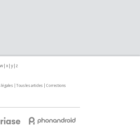
w
x
y
z
 légales
Tous les articles
Corrections