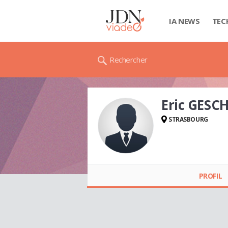
IA NEWS
TEC
Rechercher
Eric GES
STRASBOURG
Eric
GESCHWINDENHAM
PROFIL
MER