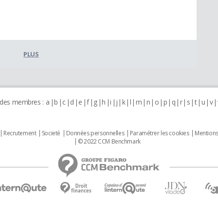
PLUS
 des membres :
a
b
c
d
e
f
g
h
i
j
k
l
m
n
o
p
q
r
s
t
u
v
Recrutement
Societé
Données personnelles
Paramétrer les cookies
Mentions
© 2022 CCM Benchmark