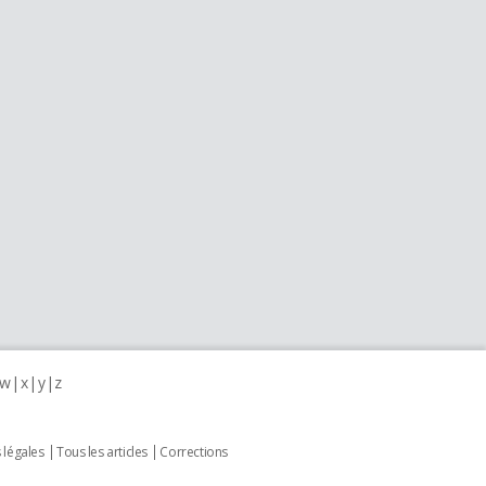
w
x
y
z
 légales
Tous les articles
Corrections