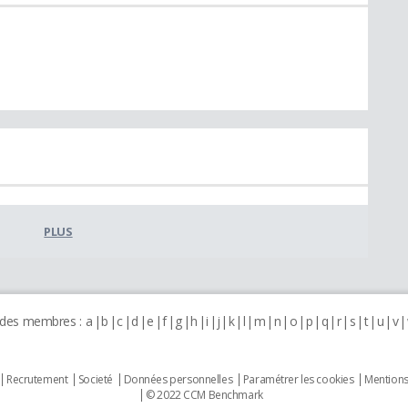
PLUS
 des membres :
a
b
c
d
e
f
g
h
i
j
k
l
m
n
o
p
q
r
s
t
u
v
Recrutement
Societé
Données personnelles
Paramétrer les cookies
Mentions
© 2022 CCM Benchmark