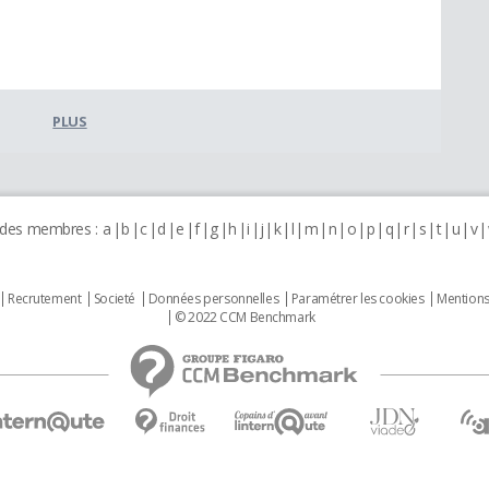
PLUS
 des membres :
a
b
c
d
e
f
g
h
i
j
k
l
m
n
o
p
q
r
s
t
u
v
Recrutement
Societé
Données personnelles
Paramétrer les cookies
Mentions
© 2022 CCM Benchmark