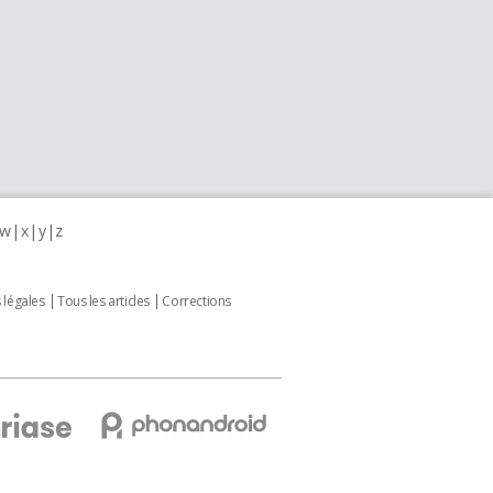
w
x
y
z
 légales
Tous les articles
Corrections