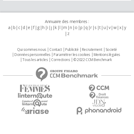
Annuaire des membres :
a
b
c
d
e
f
g
h
i
j
k
l
m
n
o
p
q
r
s
t
u
v
w
x
y
z
Qui sommes nous
Contact
Publicité
Recrutement
Societé
Données personnelles
Paramétrer les cookies
Mentions légales
Tous les articles
Corrections
© 2022 CCM Benchmark