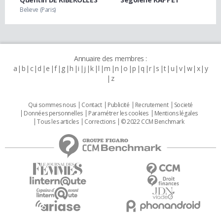
Believe (Paris)
Annuaire des membres :
a
b
c
d
e
f
g
h
i
j
k
l
m
n
o
p
q
r
s
t
u
v
w
x
y
z
Qui sommes nous
Contact
Publicité
Recrutement
Societé
Données personnelles
Paramétrer les cookies
Mentions légales
Tous les articles
Corrections
© 2022 CCM Benchmark