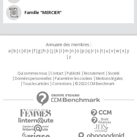
Famille "MERCIER"
Annuaire des membres :
a
b
c
d
e
f
g
h
i
j
k
l
m
n
o
p
q
r
s
t
u
v
w
x
y
z
Qui sommes nous
Contact
Publicité
Recrutement
Societé
Données personnelles
Paramétrer les cookies
Mentions légales
Tous les articles
Corrections
© 2022 CCM Benchmark