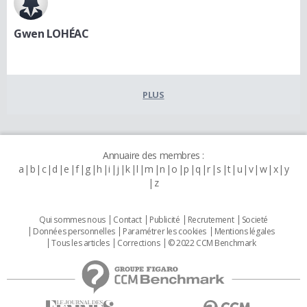
Gwen LOHÉAC
PLUS
Annuaire des membres :
a
b
c
d
e
f
g
h
i
j
k
l
m
n
o
p
q
r
s
t
u
v
w
x
y
z
Qui sommes nous
Contact
Publicité
Recrutement
Societé
Données personnelles
Paramétrer les cookies
Mentions légales
Tous les articles
Corrections
© 2022 CCM Benchmark