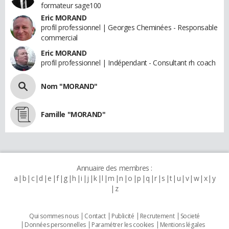
formateur sage100
Eric MORAND
profil professionnel | Georges Cheminées - Responsable
commercial
Eric MORAND
profil professionnel | Indépendant - Consultant rh coach
Nom "MORAND"
Famille "MORAND"
Annuaire des membres :
a
b
c
d
e
f
g
h
i
j
k
l
m
n
o
p
q
r
s
t
u
v
w
x
y
z
Qui sommes nous
Contact
Publicité
Recrutement
Societé
Données personnelles
Paramétrer les cookies
Mentions légales