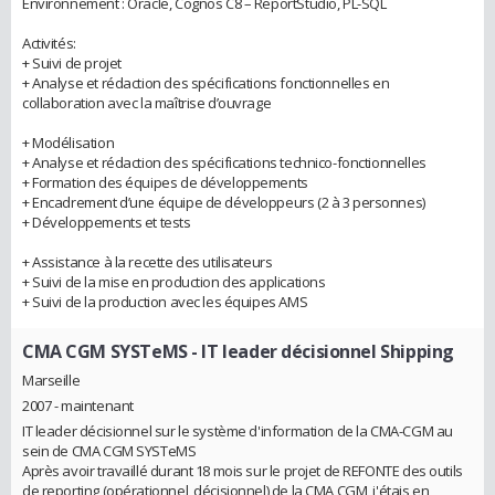
Environnement : Oracle, Cognos C8 – ReportStudio, PL-SQL
Activités:
+ Suivi de projet
+ Analyse et rédaction des spécifications fonctionnelles en
collaboration avec la maîtrise d’ouvrage
+ Modélisation
+ Analyse et rédaction des spécifications technico-fonctionnelles
+ Formation des équipes de développements
+ Encadrement d’une équipe de développeurs (2 à 3 personnes)
+ Développements et tests
+ Assistance à la recette des utilisateurs
+ Suivi de la mise en production des applications
+ Suivi de la production avec les équipes AMS
CMA CGM SYSTeMS
- IT leader décisionnel Shipping
Marseille
2007 - maintenant
IT leader décisionnel sur le système d'information de la CMA-CGM au
sein de CMA CGM SYSTeMS
Après avoir travaillé durant 18 mois sur le projet de REFONTE des outils
de reporting (opérationnel, décisionnel) de la CMA CGM, j'étais en