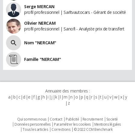
Serge MERCAN
profil professionnel | Sarltvautocars - Gérant de société
Olivier NERCAM
profil professionnel | Sanofi - Analyste prix de transfert
Nom "NERCAM"
Famille "NERCAM"
Annuaire des membres :
a
b
c
d
e
f
g
h
i
j
k
l
m
n
o
p
q
r
s
t
u
v
w
x
y
z
Qui sommes nous
Contact
Publicité
Recrutement
Societé
Données personnelles
Paramétrer les cookies
Mentions légales
Tous les articles
Corrections
© 2022 CCM Benchmark