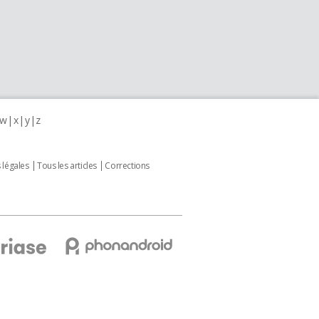
w
x
y
z
 légales
Tous les articles
Corrections