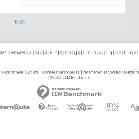
PLUS
 des membres :
a
b
c
d
e
f
g
h
i
j
k
l
m
n
o
p
q
r
s
t
u
v
Recrutement
Societé
Données personnelles
Paramétrer les cookies
Mentions
© 2022 CCM Benchmark