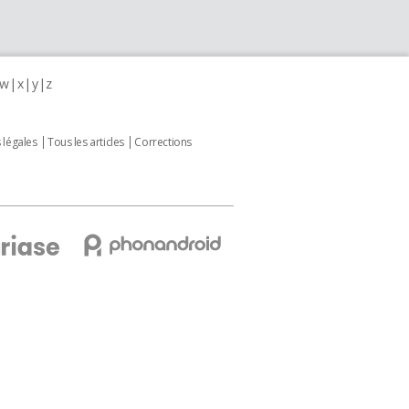
w
x
y
z
 légales
Tous les articles
Corrections