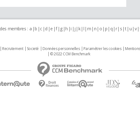
 des membres :
a
b
c
d
e
f
g
h
i
j
k
l
m
n
o
p
q
r
s
t
u
v
Recrutement
Societé
Données personnelles
Paramétrer les cookies
Mentions
© 2022 CCM Benchmark