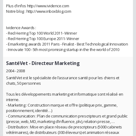
Plus d'infos http://www.ividence.com
Notre blog : http://www.inboxblog.com
Ividence Awards :
- Red Herring Top 100 World 2011- Winner
- Red Herring Top 100 Europe 2011- Winner
- Emarketing awards 2011 Paris - Finalist - Best Technological Innovation
- Innovate 100 - 5th most promising startup in the the world of 2010
SantéVet
- Directeur Marketing
2004 - 2008
SantéVet est le spécialiste de l’assurance santé pour les chiens et
chats, 50 personnes
Tous les développements marketing et informatique sont réalisé en
interne.
- Marketing : Construction marque et offre (politique prix, gamme,
positionnement, identité…)
- Communication : Plan de communication prescripteurs et grand public
(presse, web, MD, marketing d’influence, plv), relation presse, …
- Distribution : Mise en place réseau de prescripteurs (5000 cabinets
vétérinaires), de distributeurs (300 éleveurs) et animation réseaux