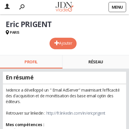
MENU
Eric PRIGENT
PARIS
Ajouter
PROFIL
RÉSEAU
En résumé
Ividence a dévelloppé un " Email AdServer" maximisant l’efficacité
des d'acquisition et de monétisation des base email optin des
éditeurs.
Retrouver sur linkedin :
http://fr.linkedin.com/in/ericprigent
Mes compétences :