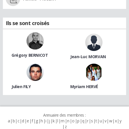
Ils se sont croisés
Grégory BERNICOT
Jean-Luc MORVAN
Julien FILY
Myriam HERVÉ
Annuaire des membres :
a
b
c
d
e
f
g
h
i
j
k
l
m
n
o
p
q
r
s
t
u
v
w
x
y
z