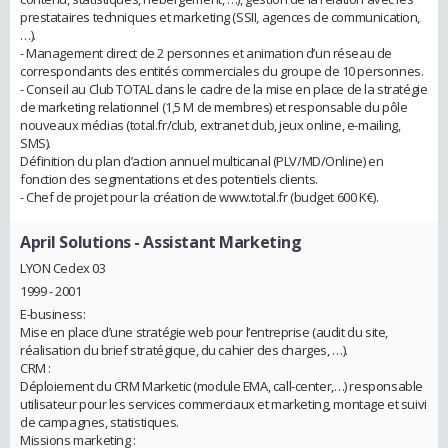
prestataires techniques et marketing (SSII, agences de communication,
…).
- Management direct de 2 personnes et animation d’un réseau de
correspondants des entités commerciales du groupe de 10 personnes.
- Conseil au Club TOTAL dans le cadre de la mise en place de la stratégie
de marketing relationnel (1,5 M de membres) et responsable du pôle
nouveaux médias (total.fr/club, extranet club, jeux online, e-mailing,
SMS).
Définition du plan d’action annuel multicanal (PLV/MD/Online) en
fonction des segmentations et des potentiels clients.
- Chef de projet pour la création de www.total.fr (budget 600 K€).
April Solutions
- Assistant Marketing
LYON Cedex 03
1999 - 2001
E-business:
Mise en place d’une stratégie web pour l’entreprise (audit du site,
réalisation du brief stratégique, du cahier des charges, …).
CRM :
Déploiement du CRM Marketic (module EMA, call-center,…) responsable
utilisateur pour les services commerciaux et marketing, montage et suivi
de campagnes, statistiques.
Missions marketing :