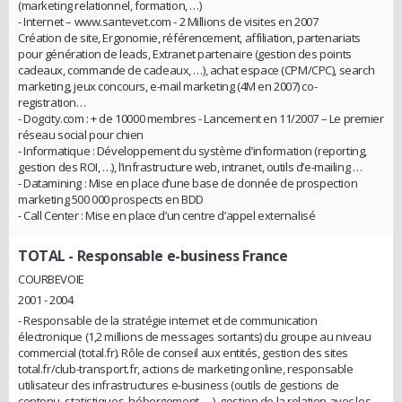
(marketing relationnel, formation, …)
- Internet – www.santevet.com - 2 Millions de visites en 2007
Création de site, Ergonomie, référencement, affiliation, partenariats
pour génération de leads, Extranet partenaire (gestion des points
cadeaux, commande de cadeaux, …), achat espace (CPM/CPC), search
marketing, jeux concours, e-mail marketing (4M en 2007) co-
registration…
- Dogcity.com : + de 10000 membres - Lancement en 11/2007 – Le premier
réseau social pour chien
- Informatique : Développement du système d’information (reporting,
gestion des ROI, …), l’infrastructure web, intranet, outils d’e-mailing …
- Datamining : Mise en place d’une base de donnée de prospection
marketing 500 000 prospects en BDD
- Call Center : Mise en place d’un centre d’appel externalisé
TOTAL
- Responsable e-business France
COURBEVOIE
2001 - 2004
- Responsable de la stratégie internet et de communication
électronique (1,2 millions de messages sortants) du groupe au niveau
commercial (total.fr). Rôle de conseil aux entités, gestion des sites
total.fr/club-transport.fr, actions de marketing online, responsable
utilisateur des infrastructures e-business (outils de gestions de
contenu, statistiques, hébergement, …), gestion de la relation avec les