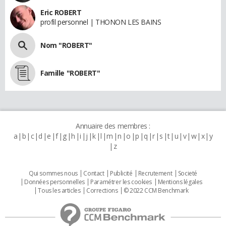
Eric ROBERT
profil personnel | THONON LES BAINS
Nom "ROBERT"
Famille "ROBERT"
Annuaire des membres :
a
b
c
d
e
f
g
h
i
j
k
l
m
n
o
p
q
r
s
t
u
v
w
x
y
z
Qui sommes nous
Contact
Publicité
Recrutement
Societé
Données personnelles
Paramétrer les cookies
Mentions légales
Tous les articles
Corrections
© 2022 CCM Benchmark