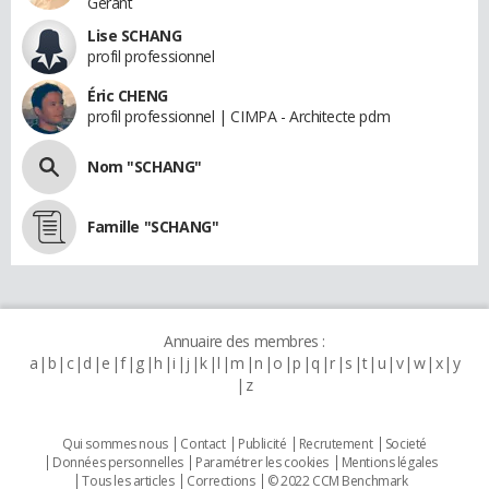
Gérant
Lise SCHANG
profil professionnel
Éric CHENG
profil professionnel | CIMPA - Architecte pdm
Nom "SCHANG"
Famille "SCHANG"
Annuaire des membres :
a
b
c
d
e
f
g
h
i
j
k
l
m
n
o
p
q
r
s
t
u
v
w
x
y
z
Qui sommes nous
Contact
Publicité
Recrutement
Societé
Données personnelles
Paramétrer les cookies
Mentions légales
Tous les articles
Corrections
© 2022 CCM Benchmark