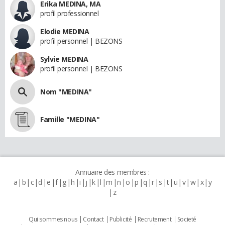
Erika MEDINA, MA
profil professionnel
Elodie MEDINA
profil personnel | BEZONS
Sylvie MEDINA
profil personnel | BEZONS
Nom "MEDINA"
Famille "MEDINA"
Annuaire des membres :
a
b
c
d
e
f
g
h
i
j
k
l
m
n
o
p
q
r
s
t
u
v
w
x
y
z
Qui sommes nous
Contact
Publicité
Recrutement
Societé