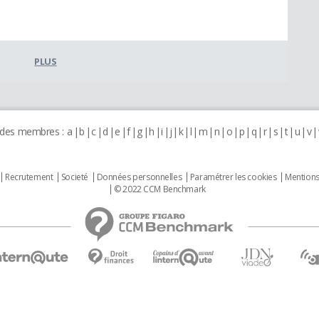
PLUS
 des membres :
a
b
c
d
e
f
g
h
i
j
k
l
m
n
o
p
q
r
s
t
u
v
Recrutement
Societé
Données personnelles
Paramétrer les cookies
Mentions
© 2022 CCM Benchmark