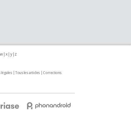
w
x
y
z
 légales
Tous les articles
Corrections