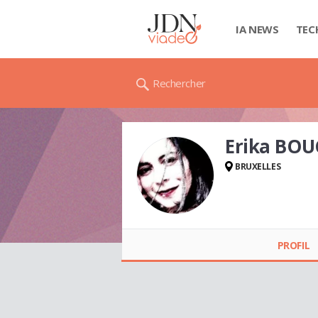
IA NEWS
TEC
Rechercher
Erika BO
BRUXELLES
Erika BOUCHET
SANCHEZ
PROFIL