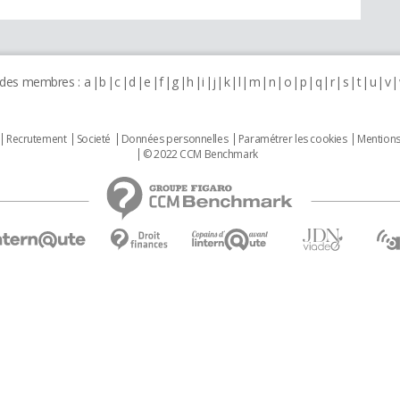
 des membres :
a
b
c
d
e
f
g
h
i
j
k
l
m
n
o
p
q
r
s
t
u
v
Recrutement
Societé
Données personnelles
Paramétrer les cookies
Mentions
© 2022 CCM Benchmark