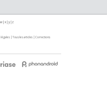
w
x
y
z
 légales
Tous les articles
Corrections