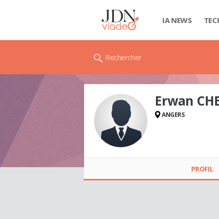
IA NEWS
TEC
Rechercher
Erwan CH
ANGERS
Erwan CHEVALIER
PROFIL