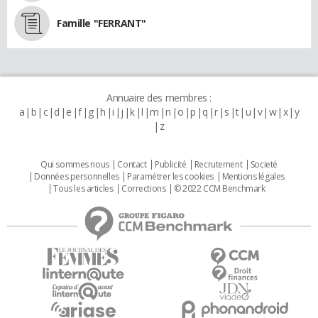
Famille "FERRANT"
Annuaire des membres :
a
b
c
d
e
f
g
h
i
j
k
l
m
n
o
p
q
r
s
t
u
v
w
x
y
z
Qui sommes nous
Contact
Publicité
Recrutement
Societé
Données personnelles
Paramétrer les cookies
Mentions légales
Tous les articles
Corrections
© 2022 CCM Benchmark