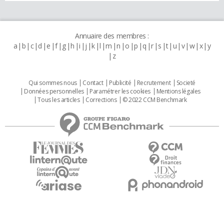
Annuaire des membres :
a
b
c
d
e
f
g
h
i
j
k
l
m
n
o
p
q
r
s
t
u
v
w
x
y
z
Qui sommes nous
Contact
Publicité
Recrutement
Societé
Données personnelles
Paramétrer les cookies
Mentions légales
Tous les articles
Corrections
© 2022 CCM Benchmark